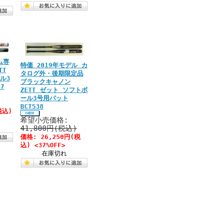
ム専
特価 2019年モデル カ
TT
タログ外・後期限定品
ル3
ブラックキャノン
7
ZETT ゼット ソフトボ
ール3号用バット
BCT538
税込)
希望小売価格:
41,800円(税込)
価格:
26,250円
(税
込)
<37%OFF>
在庫切れ