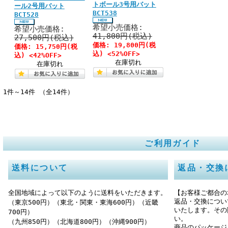
トボール3号用バット
ール2号用バット
BCT538
BCT528
希望小売価格:
希望小売価格:
41,800円(税込)
27,500円(税込)
価格:
19,800円
(税
価格:
15,750円
(税
込)
<52%OFF>
込)
<42%OFF>
在庫切れ
在庫切れ
1件～14件 （全14件）
ご利用ガイド
送料について
返品・交換
全国地域によって以下のように送料をいただきます。
【お客様ご都合の
返品・交換につい
（東京500円）（東北・関東・東海600円）（近畿
いたします。その
700円）
い。
（九州850円）（北海道800円）（沖縄900円）
商品のパッケージ