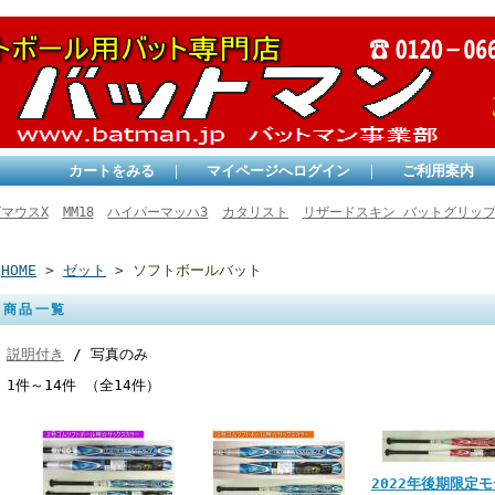
カートをみる
｜
マイページへログイン
｜
ご利用案内
マウスX
MM18
ハイパーマッハ3
カタリスト
リザードスキン バットグリッ
HOME
>
ゼット
> ソフトボールバット
商品一覧
説明付き
/ 写真のみ
1件～14件 （全14件）
2022年後期限定