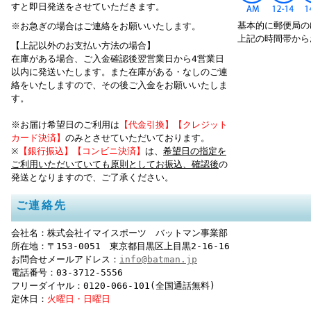
すと即日発送をさせていただきます。
基本的に郵便局の
※お急ぎの場合はご連絡をお願いいたします。
上記の時間帯から
【上記以外のお支払い方法の場合】
在庫がある場合、ご入金確認後翌営業日から4営業日
以内に発送いたします。また在庫がある・なしのご連
絡をいたしますので、その後ご入金をお願いいたしま
す。
※お届け希望日のご利用は
【代金引換】【クレジット
カード決済】
のみとさせていただいております。
※
【銀行振込】【コンビニ決済】
は、
希望日の指定を
ご利用いただいていても原則としてお振込、確認後
の
発送となりますので、ご了承ください。
ご連絡先
会社名：株式会社イマイスポーツ バットマン事業部
所在地：〒153-0051 東京都目黒区上目黒2‐16‐16
お問合せメールアドレス：
info@batman.jp
電話番号：03-3712-5556
フリーダイヤル：0120-066-101(全国通話無料)
定休日：
火曜日・日曜日