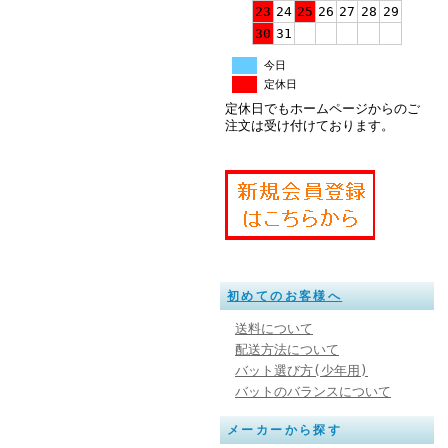
23
24
25
26
27
28
29
30
31
今日
定休日
定休日でもホームページからのご
注文は受け付けております。
初めてのお客様へ
送料について
配送方法について
バット選び方(少年用)
バットのバランスについて
メーカーから探す