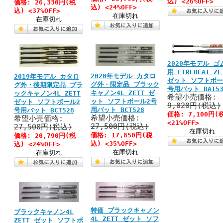
込)
<26%OFF>
価格:
26,330円
(税
込)
<24%OFF>
込)
<37%OFF>
在庫切れ
在庫切れ
2020年モデル ゴ
用 FIREBEAT ZE
2020年モデル カタロ
2019年モデル カタロ
ゼット ソフトボー
グ外・限定品 ブラック
グ外・後期限定品 ブラ
号用バット BAT53
キャノン4L ZETT ゼ
ックキャノン4L ZETT
希望小売価格:
ット ソフトボール2号
ゼット ソフトボール2
9,020円(税込)
用バット BCT528
号用バット BCT528
価格:
7,100円
(
希望小売価格:
希望小売価格:
<21%OFF>
27,500円(税込)
27,500円(税込)
在庫切れ
価格:
17,850円
(税
価格:
20,790円
(税
込)
<35%OFF>
込)
<24%OFF>
在庫切れ
在庫切れ
特価 ブラックキャノン
ブラックキャノン4L
4L ZETT ゼット ソフ
ZETT ゼット ソフトボ