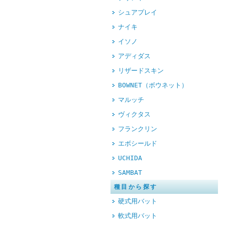
シュアプレイ
ナイキ
イソノ
アディダス
リザードスキン
BOWNET（ボウネット）
マルッチ
ヴィクタス
フランクリン
エボシールド
UCHIDA
SAMBAT
種目から探す
硬式用バット
軟式用バット