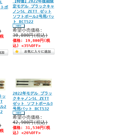
【特価】2022年後期限
L
定モデル ブラックキャ
フトボ
ノン5L ZETT ゼット
ソフトボール2号用バッ
ト BCT522
希望小売価格:
)
30,800円(税込)
(税
価格:
19,800円
(税
込)
<35%OFF>
2022年モデル ブラッ
ラッ
クキャノン5L ZETT
T
ゼット ソフトボール3
ル2
号用バット BCT532
2
希望小売価格:
42,900円(税込)
)
価格:
31,530円
(税
(税
込)
<26%OFF>