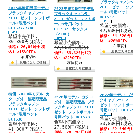
ブラックキャノン5
ZETT ゼット ソ
2023年後期限定モデル
2023年後期限定モデル
ール3号用バット
ブラックキャノン5L
ブラックキャノン5L
BCT532
ZETT ゼット ソフトボ
ZETT ゼット ソフトボ
ール2号用バット
ール3号用バット
希望小売価格:
BCT522-2200
BCT532 サックス
42,900円(税込
（2200）
価格:
34,320円
希望小売価格:
込)
<20%OFF>
30,800円(税込)
希望小売価格:
在庫切れ
価格:
26,000円
(税
42,900円(税込)
込)
<15%OFF>
価格:
33,320円
(税
在庫切れ
込)
<22%OFF>
在庫切れ
特価 2020年モデル カ
2022年モデル ブ
2020年モデル カタロ
タログ外・後期限定品
クキャノン5L ZET
グ外・後期限定品 ブラ
ブラックキャノン
ゼット ソフトボー
ックキャノン4L ZETT
ZETT ゼット ソフトボ
号用バット BCT52
ゼット ソフトボール2
ール3号用バット
号用バット BCT528
希望小売価格:
BCT538
希望小売価格:
30,800円(税込
希望小売価格:
27,500円(税込)
41,800円(税込)
価格:
22,640円
価格:
20,790円
(税