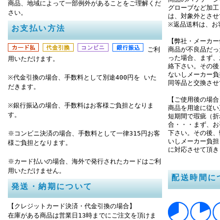
商品、地域によって一部例外があることをご理解くだ
グローブなど加工
さい。
は、対象外とさせ
※返品送料は、お
お支払い方法
【弊社・メーカー
ご利
商品が不良品だっ
った場合、まず、
用いただけます。
絡下さい。その後
ないしメーカー負
※代金引換の場合、手数料として別途400円を いた
同等品と交換させ
だきます。
【ご使用後の場合
※銀行振込の場合、手数料はお客様ご負担となりま
商品を用途に従い
す。
短期間で瑕疵（折
合・・・まず、お
下さい。その後、
※コンビニ決済の場合、手数料として一律315円お客
いしメーカー負担
様ご負担となります。
に対応させて頂き
※カード払いの場合、海外で発行されたカードはご利
用いただけません。
配送時間に
発送・納期について
【クレジットカード決済・代金引換の場合】
在庫がある商品は営業日13時までにご注文を頂けま