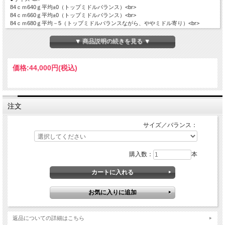
84ｃｍ640ｇ平均±0（トップミドルバランス）<br>
84ｃｍ660ｇ平均±0（トップミドルバランス）<br>
84ｃｍ680ｇ平均－5（トップミドルバランスながら、ややミドル寄り）<br>
84ｃｍ710ｇ平均－5（トップミドルバランスながら、ややミドル寄り）<br><br>
▼ 商品説明の続きを見る ▼
●直径：57mm平均 ●カラー PKLM（ピンクレモネード）●素材 素材：FRP
<br>
●バランス 飛びと振り抜きやすさを両立させた、オリジナルバランス 強いてい
価格:
44,000円
(税込)
えば、トップミドルバランス（各サイズにより、バランスは微妙に異なります）
<br>
●特徴<br>
ダブルバレル構造<br>
本バットは、肉薄のアウターバレル（外管）と内管の二重管構造になっており
注文
ます。
非力の打者の方は、外管のカーボンがたわみ.遠くに飛ばすことができます。
サイズ／バランス：
とても肉薄のため、大きなトランポリン効果が生まれます。<br>
他方、力のある打者の方は、外管がつぶれ、内管まで達し、内管のカーボンで
ボールを鋭く弾き返します。すなわち、インナーバレルがアウターバレルをサ
購入数：
本
ポートし、
二重のトランポリン効果が生み出されます。
内外管の間には、2ｍｍ程の空間があり、このすきまを作るのが技術的に難し
く、
大きな飛距離を生み出す原動力に寄与しております。<br>
どこで打ってもよく飛びます<br>
キャップ先端からテーパー根本まで.ダブルバレル構造を維持。.「どこで打っ
返品についての詳細はこちら
ても芯」といえる